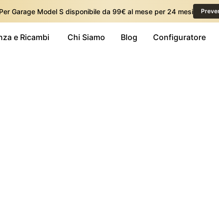
 Per Garage Model S disponibile da 99€ al mese per 24 mesi
Preve
nza e Ricambi
Chi Siamo
Blog
Configuratore