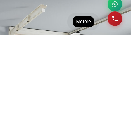
Motore
Matricola
Pannello
PARACADUTE