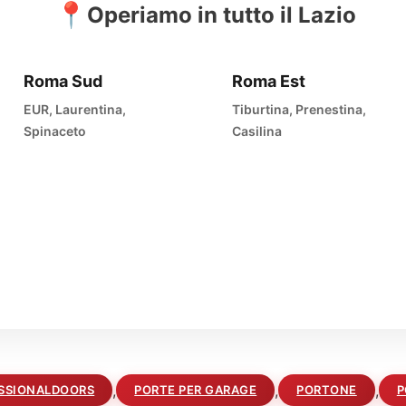
📍
Operiamo in tutto il Lazio
Roma Sud
Roma Est
EUR, Laurentina,
Tiburtina, Prenestina,
Spinaceto
Casilina
,
,
,
SSIONALDOORS
PORTE PER GARAGE
PORTONE
P