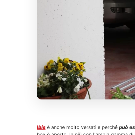
Ibis
è anche molto versatile perché
può es
box è aperto. In più con l'ampia gamma di f