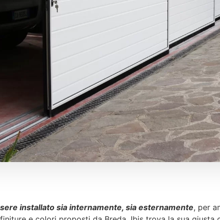
sere installato sia internamente, sia esternamente
, per a
initure e colori proposti da Breda, Ibis trova la sua giusta 