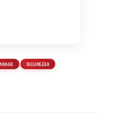
,
GARAGE
SICUREZZA