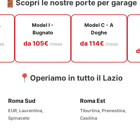
🚪
Scopri le nostre porte per garage
A
Model I -
Model C - A
Bugnato
Doghe
da 105€
da 114€
se
/mese
/mese
d
📍
Operiamo in tutto il Lazio
Roma Sud
Roma Est
EUR, Laurentina,
Tiburtina, Prenestina,
Spinaceto
Casilina