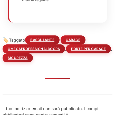
Taggato
,
,
BASCULANTE
GARAGE
,
,
OMEGAPROFESSIONALDOORS
PORTE PER GARAGE
SICUREZZA
Il tuo indirizzo email non sarà pubblicato.
I campi
obbligatori sono contrassegnati
*